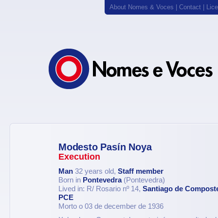
About Nomes & Voces
|
Contact
|
Lic
Modesto Pasín Noya
Execution
Man
32 years old,
Staff member
Born in
Pontevedra
(Pontevedra)
Lived in: R/ Rosario nº 14,
Santiago de Compost
PCE
Morto o 03 de december de 1936