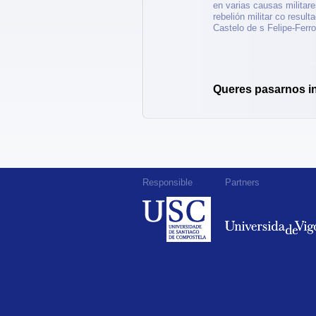
en varias causas militar
rebelión militar co resu
Castelo de s Felipe-Ferro
Queres pasarnos i
Responsible
Partners