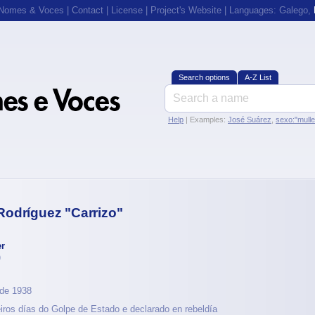
 Nomes & Voces
|
Contact
|
License
|
Project's Website
| Languages:
Galego
,
Search options
A-Z List
Help
| Examples:
José Suárez
,
sexo:"mull
odríguez "Carrizo"
r
)
 de 1938
iros días do Golpe de Estado e declarado en rebeldía