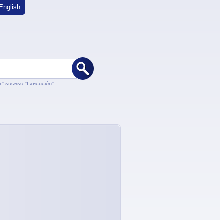
English
er" suceso:"Execución"