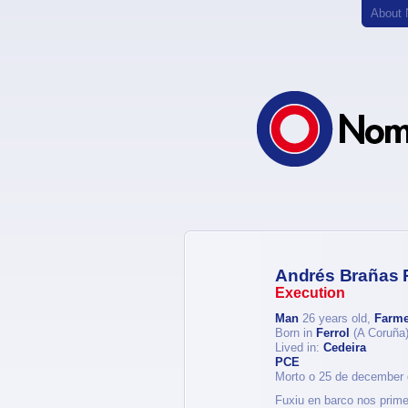
About
Andrés Brañas R
Execution
Man
26 years old,
Farme
Born in
Ferrol
(A Coruña
Lived in:
Cedeira
PCE
Morto o 25 de december
Fuxiu en barco nos prime