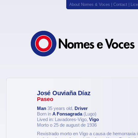
About Nomes & Voces
|
Contact
|
Lic
José Ouviaña Díaz
Paseo
Man
35 years old,
Driver
Born in
A Fonsagrada
(Lugo)
Lived in: Lavadores-Vigo,
Vigo
Morto o 25 de august de 1936
Rexistrado morto en Vigo a causa de hemorraxia i