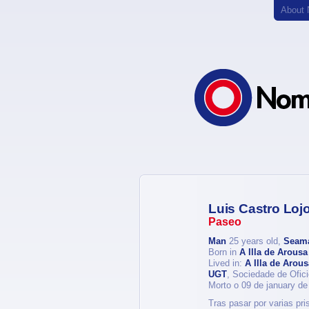
About
Luis Castro Loj
Paseo
Man
25 years old,
Seam
Born in
A Illa de Arousa
Lived in:
A Illa de Arous
UGT
, Sociedade de Ofici
Morto o 09 de january de
Tras pasar por varias pr