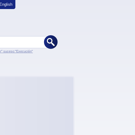
English
er" suceso:"Execución"