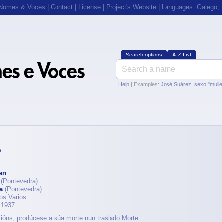
 Nomes & Voces
|
Contact
|
License
|
Project's Website
| Languages:
Galego
,
Search options
A-Z List
Help
| Examples:
José Suárez
,
sexo:"mull
o
an
(Pontevedra)
a
(Pontevedra)
os Varios
 1937
isións, prodúcese a súa morte nun traslado.Morte