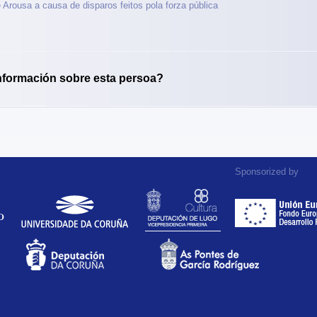
 Arousa a causa de disparos feitos pola forza pública
nformación sobre esta persoa?
Sponsorized by