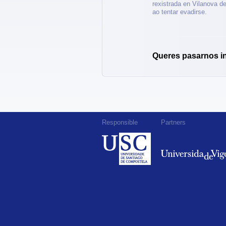
rexistrada en Vilanova de
ao tentar evadirse.
Queres pasarnos i
Responsible
Partners