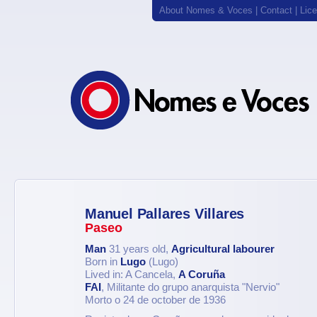
About Nomes & Voces
|
Contact
|
Lic
Manuel Pallares Villares
Paseo
Man
31 years old,
Agricultural labourer
Born in
Lugo
(Lugo)
Lived in: A Cancela,
A Coruña
FAI
, Militante do grupo anarquista "Nervio"
Morto o 24 de october de 1936