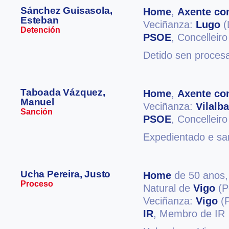
Sánchez Guisasola,
Home
,
Axente co
Esteban
Veciñanza:
Lugo
(
Detención
PSOE
, Concelleiro
Detido sen procesa
Taboada Vázquez,
Home
,
Axente co
Manuel
Veciñanza:
Vilalba
Sanción
PSOE
, Concelleiro
Expedientado e san
Ucha Pereira, Justo
Home
de 50 anos
Proceso
Natural de
Vigo
(P
Veciñanza:
Vigo
(P
IR
, Membro de IR