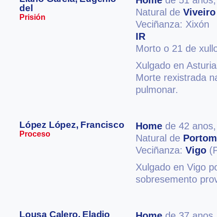
Home
de 51 anos
del
Natural de
Viveiro
Prisión
Veciñanza: Xixón
IR
Morto o 21 de xull
Xulgado en Asturia
Morte rexistrada n
pulmonar.
López López, Francisco
Home
de 42 anos
Proceso
Natural de
Portom
Veciñanza:
Vigo
(P
Xulgado en Vigo po
sobresemento provi
Lousa Calero, Eladio
Home
de 37 anos