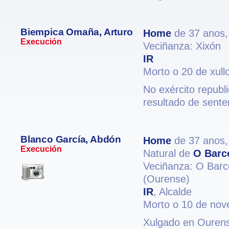
Biempica Omaña, Arturo
Home
de 37 anos
Execución
Veciñanza: Xixón
IR
Morto o 20 de xull
No exército repub
resultado de sent
Blanco García, Abdón
Home
de 37 anos
Execución
Natural de
O Barc
Veciñanza: O Barc
(Ourense)
IR
, Alcalde
Morto o 10 de no
Xulgado en Ourense