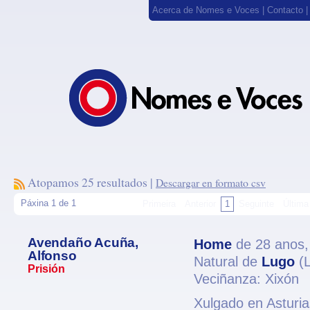
Acerca de Nomes e Voces
|
Contacto
Atopamos 25 resultados |
Descargar en formato csv
Páxina 1 de 1
Primeira
Anterior
1
Seguinte
Última
Avendaño Acuña,
Home
de 28 anos
Alfonso
Natural de
Lugo
(L
Prisión
Veciñanza: Xixón
Xulgado en Asturia