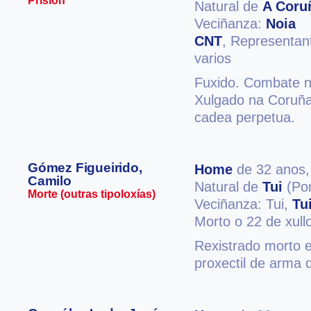
Prisión
Natural de
A Coru
Veciñanza:
Noia
CNT
, Representan
varios
Fuxido. Combate no
Xulgado na Coruña 
cadea perpetua.
Gómez Figueirido,
Home
de 32 anos
Camilo
Natural de
Tui
(Pon
Morte (outras tipoloxías)
Veciñanza: Tui,
Tu
Morto o 22 de xull
Rexistrado morto e
proxectil de arma 