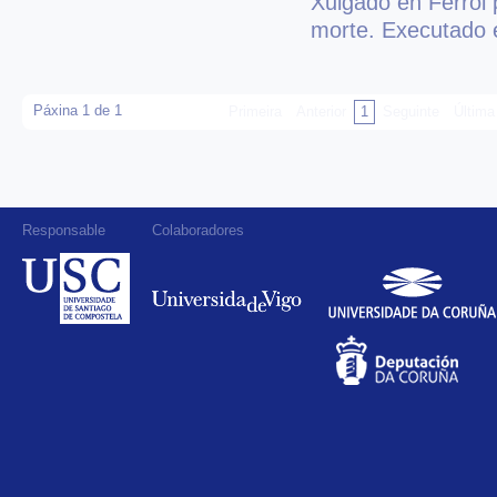
Xulgado en Ferrol 
morte. Executado e
Páxina 1 de 1
Primeira
Anterior
1
Seguinte
Última
Responsable
Colaboradores