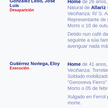
González Ledo, José
Home
de 26 anos
Luis
Natural de
Allariz
Desaparición
Veciñanza: R/ S. 
Representante de
Morto o 10 de out
Detido nun café da
seguinte a súa fam
averiguar nada má
Gutiérrez Noriega, Eloy
Home
de 41 anos
Execución
Veciñanza: Torrel
Soldado mobilizado
"Genoveva Fierro"
Morto o 05 de febr
Xulgado en Ferrol 
morte.