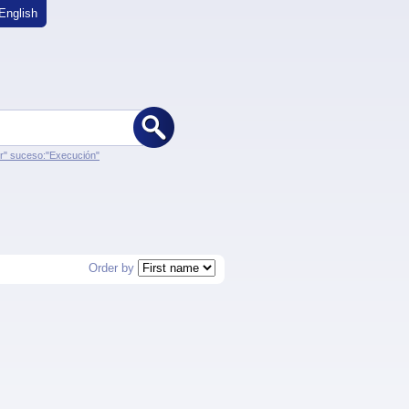
English
er" suceso:"Execución"
Order by