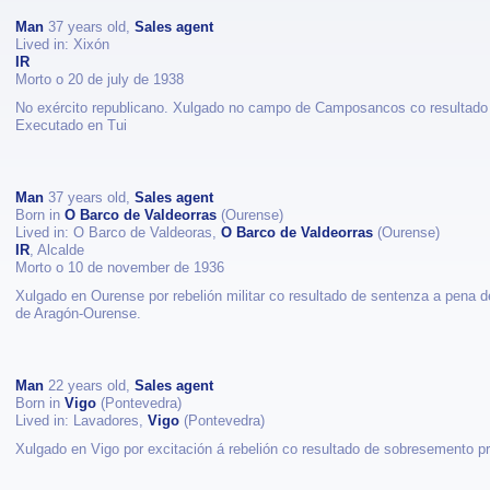
Man
37 years old,
Sales agent
Lived in: Xixón
IR
Morto o 20 de july de 1938
No exército republicano. Xulgado no campo de Camposancos co resultado
Executado en Tui
Man
37 years old,
Sales agent
Born in
O Barco de Valdeorras
(Ourense)
Lived in: O Barco de Valdeoras,
O Barco de Valdeorras
(Ourense)
IR
, Alcalde
Morto o 10 de november de 1936
Xulgado en Ourense por rebelión militar co resultado de sentenza a pena
de Aragón-Ourense.
Man
22 years old,
Sales agent
Born in
Vigo
(Pontevedra)
Lived in: Lavadores,
Vigo
(Pontevedra)
Xulgado en Vigo por excitación á rebelión co resultado de sobresemento pr