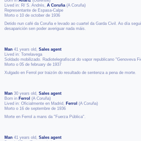
Born in
Allariz
(Ourense)
Lived in: R/ S. Andrés,
A Coruña
(A Coruña)
Representante de Espasa-Calpe
Morto o 10 de october de 1936
Detido nun café da Coruña e levado ao cuartel da Garda Civil. Ao día segui
desaparición sen poder averiguar nada máis.
Man
41 years old,
Sales agent
Lived in: Torrelavega
Soldado mobilizado. Radiotelegrafiscat do vapor republicano "Genoveva Fi
Morto o 05 de february de 1937
Xulgado en Ferrol por traizón do resultado de sentenza a pena de morte.
Man
30 years old,
Sales agent
Born in
Ferrol
(A Coruña)
Lived in: Oficialmente en Madrid,
Ferrol
(A Coruña)
Morto o 16 de septembre de 1936
Morte en Ferrol a mans da "Fuerza Pública".
Man
41 years old,
Sales agent