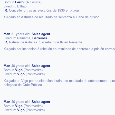
Born in
Ferrol
(A Coruña)
Lived in: Bilbao
IR
, Concelleiro tras as eleccións de 1936 en Xixón
Xulgado en Asturias co resultado de sentenza a 1 ano de prisión.
Man
31 years old,
Sales agent
Lived in: Reinante,
Barreiros
IR
, Natural de Asturias. Secretario de IR en Reinante
Xulgado por incitación á rebelión co resultado de sentenza a prisión corre
Man
40 years old,
Sales agent
Born in
Vigo
(Pontevedra)
Lived in:
Vigo
(Pontevedra)
Xulgado en Vigo por reunión clandestina co resultado de sobresemento prov
delegado de Orde Pública.
Man
46 years old,
Sales agent
Born in
Vigo
(Pontevedra)
Lived in:
Vigo
(Pontevedra)