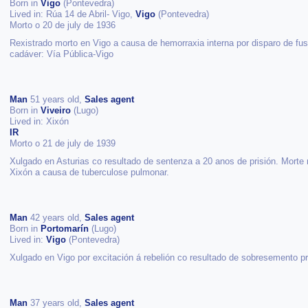
Born in
Vigo
(Pontevedra)
Lived in: Rúa 14 de Abril- Vigo,
Vigo
(Pontevedra)
Morto o 20 de july de 1936
Rexistrado morto en Vigo a causa de hemorraxia interna por disparo de fusi
cadáver: Vía Pública-Vigo
Man
51 years old,
Sales agent
Born in
Viveiro
(Lugo)
Lived in: Xixón
IR
Morto o 21 de july de 1939
Xulgado en Asturias co resultado de sentenza a 20 anos de prisión. Morte r
Xixón a causa de tuberculose pulmonar.
Man
42 years old,
Sales agent
Born in
Portomarín
(Lugo)
Lived in:
Vigo
(Pontevedra)
Xulgado en Vigo por excitación á rebelión co resultado de sobresemento pr
Man
37 years old,
Sales agent