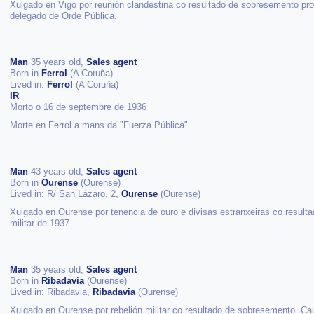
Xulgado en Vigo por reunión clandestina co resultado de sobresemento prov
delegado de Orde Pública.
Man
35 years old,
Sales agent
Born in
Ferrol
(A Coruña)
Lived in:
Ferrol
(A Coruña)
IR
Morto o 16 de septembre de 1936
Morte en Ferrol a mans da "Fuerza Pública".
Man
43 years old,
Sales agent
Born in
Ourense
(Ourense)
Lived in: R/ San Lázaro, 2,
Ourense
(Ourense)
Xulgado en Ourense por tenencia de ouro e divisas estranxeiras co resul
militar de 1937.
Man
35 years old,
Sales agent
Born in
Ribadavia
(Ourense)
Lived in: Ribadavia,
Ribadavia
(Ourense)
Xulgado en Ourense por rebelión militar co resultado de sobresemento. Cau