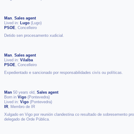
Man
,
Sales agent
Lived in:
Lugo
(Lugo)
PSOE
, Concelleiro
Detido sen procesamento xudicial.
Man
,
Sales agent
Lived in:
Vilalba
PSOE
, Concelleiro
Expedientado e sancionado por responsabilidades civís ou políticas.
Man
50 years old,
Sales agent
Born in
Vigo
(Pontevedra)
Lived in:
Vigo
(Pontevedra)
IR
, Membro de IR
Xulgado en Vigo por reunión clandestina co resultado de sobresemento prov
delegado de Orde Pública.