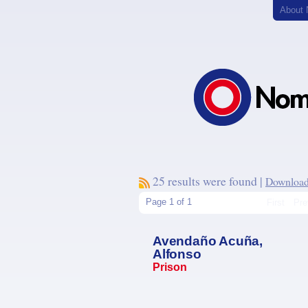
About
25 results were found |
Download 
Page 1 of 1
First
Pre
Avendaño Acuña,
Alfonso
Prison