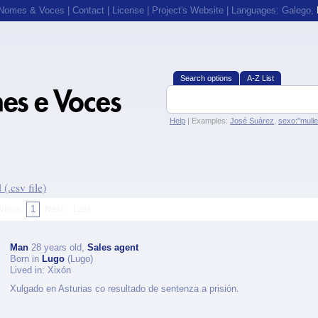
 Nomes & Voces
|
Contact
|
License
|
Project's Website
| Languages:
Galego
,
Search options
A-Z List
Help
| Examples:
José Suárez
,
sexo:"mull
(.csv file)
vious
1
Next
Last
Man
28 years old,
Sales agent
Born in
Lugo
(Lugo)
Lived in: Xixón
Xulgado en Asturias co resultado de sentenza a prisión.