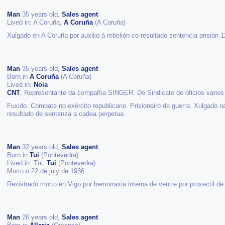
Man
35 years old,
Sales agent
Lived in: A Coruña,
A Coruña
(A Coruña)
Xulgado en A Coruña por auxilio á rebelión co resultado sentencia prisión 1
Man
35 years old,
Sales agent
Born in
A Coruña
(A Coruña)
Lived in:
Noia
CNT
, Representante da compañía SINGER. Do Sindicato de oficios varios
Fuxido. Combate no exército republicano. Prisioneiro de guerra. Xulgado na
resultado de sentenza a cadea perpetua.
Man
32 years old,
Sales agent
Born in
Tui
(Pontevedra)
Lived in: Tui,
Tui
(Pontevedra)
Morto o 22 de july de 1936
Rexistrado morto en Vigo por hemorraxia interna de ventre por proxectil de
Man
26 years old,
Sales agent