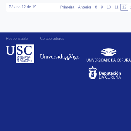
Páxina 12 de 19
Primeira
Anterior
8
9
10
11
12
Responsable
Colaboradores