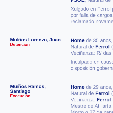
PSOE
, Natural de 
Xulgado en Ferrol 
por falla de cargo
reclamado novamen
Muíños Lorenzo, Juan
Home
de 35 anos
Detención
Natural de
Ferrol
(
Veciñanza: R/ das
Inculpado en causa
disposición gobern
Muíños Ramos,
Home
de 29 anos
Santiago
Natural de
Ferrol
(
Execución
Veciñanza:
Ferrol
Mestre de Atillaría
Morto o 27 de xan