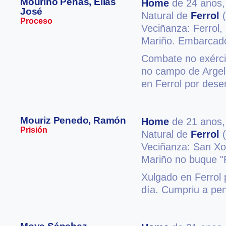
Mouriño Penas, Elías
Home
de 24 anos
José
Natural de
Ferrol
(
Proceso
Veciñanza: Ferrol,
Mariño. Embarcado
Combate no exércit
no campo de Argele
en Ferrol por dese
Mouriz Penedo, Ramón
Home
de 21 anos
Prisión
Natural de
Ferrol
(
Veciñanza: San Xoa
Mariño no buque "P
Xulgado en Ferrol 
día. Cumpriu a pe