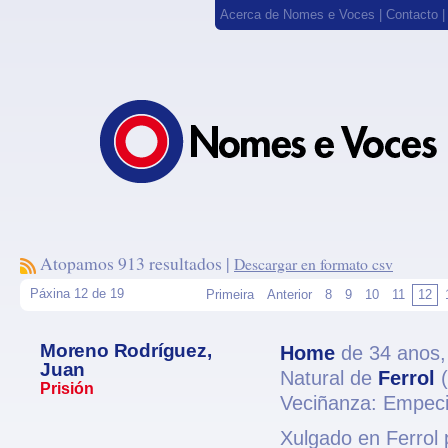
Acerca de Nomes e Voces
|
Contacto
Atopamos 913 resultados |
Descargar en formato csv
Páxina 12 de 19
Primeira
Anterior
8
9
10
11
12
Moreno Rodríguez,
Home
de 34 anos
Juan
Natural de
Ferrol
(
Prisión
Veciñanza: Empeci
Xulgado en Ferrol 