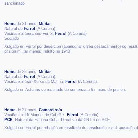
sancionado
Home
de 21 anos,
Militar
Natural de
Ferrol
(A Coruña)
Veciñanza: Serantes-Ferrol,
Ferrol
(A Coruña)
Sodlado
Xulgado en Ferrol por deserción (abandonar o seu destacamento) co resul
prisión militar menor. Indulto no 1940
Home
de 25 anos,
Militar
Natural de
Ferrol
(A Coruña)
Veciñanza: San Xurxo da Mariña,
Ferrol
(A Coruña)
Xulgado en Asturias co resultado de sentenza a 6 meses de prisión.
Home
de 27 anos,
Camareiro/a
Veciñanza: R/ Manuel de Cal nº 7,
Ferrol
(A Coruña)
PCE
, Natural da Habana-Cuba. Directivo da CNT e do PCE
Xulgado en Ferrol por rebelión co resultado de absolución e a disposición 