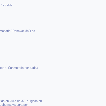
súa celda
emanario "Renovación") co
e morte. Conmutada por cadea
ido en xullo do 37. Xulgado en
 gobernativa para ser