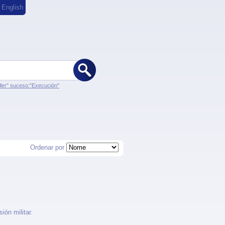
,
English
ler" suceso:"Execución"
Ordenar por
ión militar.