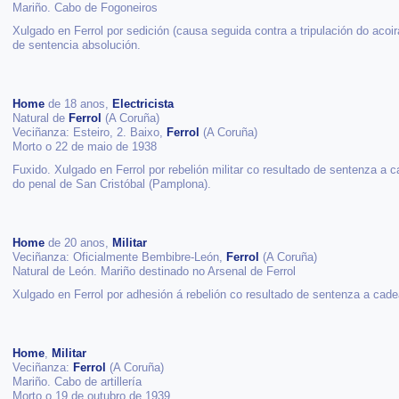
Mariño. Cabo de Fogoneiros
Xulgado en Ferrol por sedición (causa seguida contra a tripulación do acoi
de sentencia absolución.
Home
de 18 anos,
Electricista
Natural de
Ferrol
(A Coruña)
Veciñanza: Esteiro, 2. Baixo,
Ferrol
(A Coruña)
Morto o 22 de maio de 1938
Fuxido. Xulgado en Ferrol por rebelión militar co resultado de sentenza a 
do penal de San Cristóbal (Pamplona).
Home
de 20 anos,
Militar
Veciñanza: Oficialmente Bembibre-León,
Ferrol
(A Coruña)
Natural de León. Mariño destinado no Arsenal de Ferrol
Xulgado en Ferrol por adhesión á rebelión co resultado de sentenza a cad
Home
,
Militar
Veciñanza:
Ferrol
(A Coruña)
Mariño. Cabo de artillería
Morto o 19 de outubro de 1939