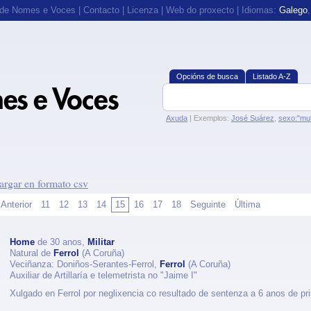
 de Nomes e Voces
|
Contacto
|
Licenza
|
Web do proxecto
| Idiomas:
Galego
Opcións de busca
Listado A-Z
Axuda
| Exemplos:
José Suárez
,
sexo:"mul
argar en formato csv
Anterior
11
12
13
14
15
16
17
18
Seguinte
Última
Home
de 30 anos,
Militar
Natural de
Ferrol
(A Coruña)
Veciñanza: Doniños-Serantes-Ferrol,
Ferrol
(A Coruña)
Auxiliar de Artillaría e telemetrista no "Jaime I"
Xulgado en Ferrol por neglixencia co resultado de sentenza a 6 anos de pris