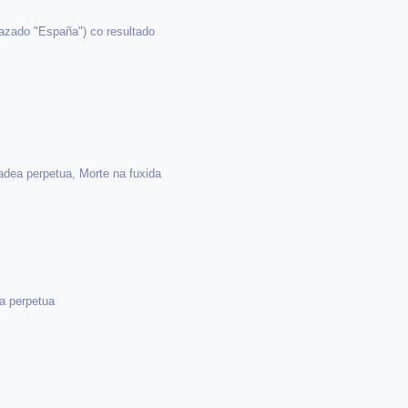
razado "España") co resultado
cadea perpetua, Morte na fuxida
ea perpetua