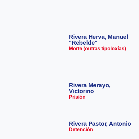
Rivera Herva, Manuel
"Rebelde"
Morte (outras tipoloxías)
Rivera Merayo,
Victorino
Prisión
Rivera Pastor, Antonio
Detención