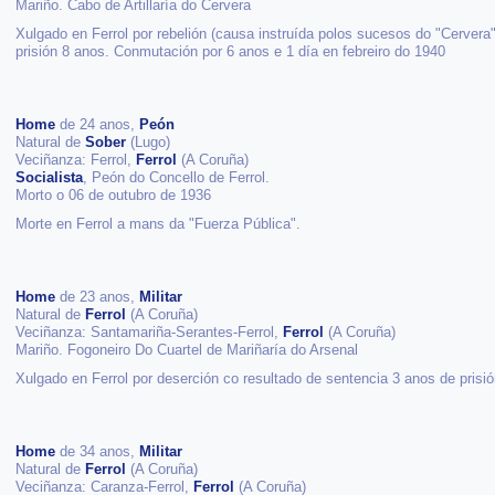
Mariño. Cabo de Artillaría do Cervera
Xulgado en Ferrol por rebelión (causa instruída polos sucesos do "Cervera"
prisión 8 anos. Conmutación por 6 anos e 1 día en febreiro do 1940
Home
de 24 anos,
Peón
Natural de
Sober
(Lugo)
Veciñanza: Ferrol,
Ferrol
(A Coruña)
Socialista
, Peón do Concello de Ferrol.
Morto o 06 de outubro de 1936
Morte en Ferrol a mans da "Fuerza Pública".
Home
de 23 anos,
Militar
Natural de
Ferrol
(A Coruña)
Veciñanza: Santamariña-Serantes-Ferrol,
Ferrol
(A Coruña)
Mariño. Fogoneiro Do Cuartel de Mariñaría do Arsenal
Xulgado en Ferrol por deserción co resultado de sentencia 3 anos de prisió
Home
de 34 anos,
Militar
Natural de
Ferrol
(A Coruña)
Veciñanza: Caranza-Ferrol,
Ferrol
(A Coruña)