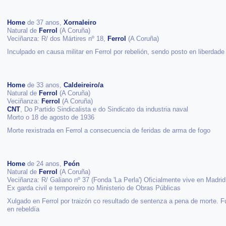
Home
de 37 anos,
Xornaleiro
Natural de
Ferrol
(A Coruña)
Veciñanza: R/ dos Mártires nº 18,
Ferrol
(A Coruña)
Inculpado en causa militar en Ferrol por rebelión, sendo posto en liberdade
Home
de 33 anos,
Caldeireiro/a
Natural de
Ferrol
(A Coruña)
Veciñanza:
Ferrol
(A Coruña)
CNT
, Do Partido Sindicalista e do Sindicato da industria naval
Morto o 18 de agosto de 1936
Morte rexistrada en Ferrol a consecuencia de feridas de arma de fogo
Home
de 24 anos,
Peón
Natural de
Ferrol
(A Coruña)
Veciñanza: R/ Galiano nº 37 (Fonda 'La Perla') Oficialmente vive en Madri
Ex garda civil e temporeiro no Ministerio de Obras Públicas
Xulgado en Ferrol por traizón co resultado de sentenza a pena de morte. Fu
en rebeldía