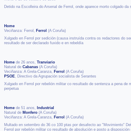
Detido na Escolleira do Arsenal de Ferrol, onde aparece morto colgado da 
Home
Veciñanza: Ferrol,
Ferrol
(A Coruña)
Xulgado en Ferrol por sedición (causa instruída contra os redactores do s
resultado de ser declarado fuxido e en rebeldía
Home
de 26 anos,
Tranviario
Natural de
Cabanas
(A Coruña)
Veciñanza: A Grela-Caranza,
Ferrol
(A Coruña)
PSOE
, Directivo da Agrupación socialista de Serantes
Xulgado en Ferrol por rebelión militar co resultado de sentenza a pena d
perpetua
Home
de 51 anos,
Industrial
Natural de
Monfero
(A Coruña)
Veciñanza: A Grela-Caranza,
Ferrol
(A Coruña)
Multado en setembro do 36 co 100 ptas por desafecto ao "Movimiento" Det
Ferrol por rebelión militar co resultado de absolución e posto a disposición