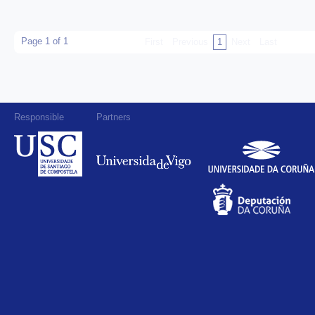
Page 1 of 1
First
Previous
1
Next
Last
Responsible
Partners