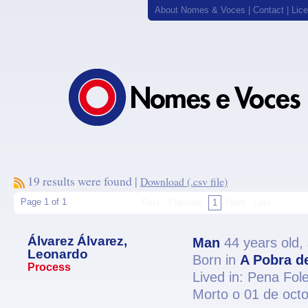
About Nomes & Voces
|
Contact
|
Lic
19 results were found |
Download (.csv file)
Page 1 of 1
First
Previous
1
Next
Last
Álvarez Álvarez,
Man
44 years old,
Leonardo
Born in
A Pobra de
Process
Lived in: Pena Fo
Morto o 01 de oct