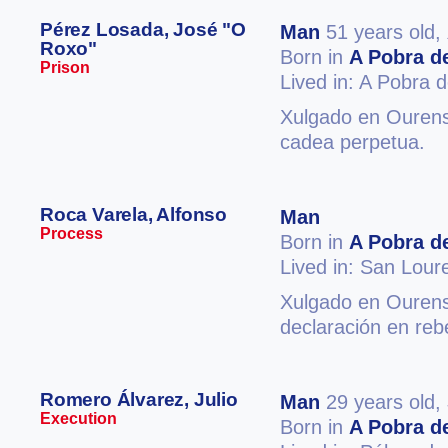
Pérez Losada, José "O
Man
51 years old,
Roxo"
Born in
A Pobra de
Prison
Lived in: A Pobra 
Xulgado en Ourense
cadea perpetua.
Roca Varela, Alfonso
Man
Process
Born in
A Pobra de
Lived in: San Lour
Xulgado en Ourense
declaración en reb
Romero Álvarez, Julio
Man
29 years old,
Execution
Born in
A Pobra de