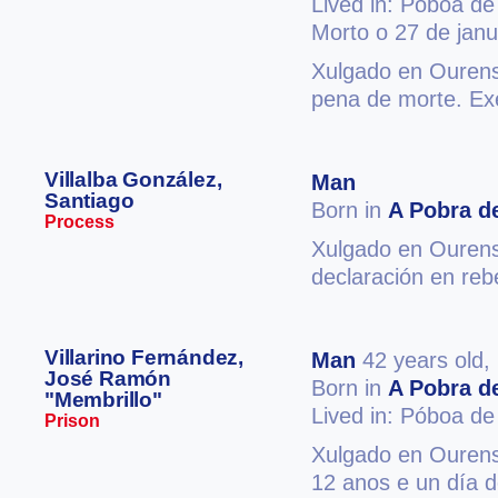
Lived in: Póboa de
Morto o 27 de jan
Xulgado en Ourense
pena de morte. E
Villalba González,
Man
Santiago
Born in
A Pobra de
Process
Xulgado en Ourense
declaración en reb
Villarino Fernández,
Man
42 years old,
José Ramón
Born in
A Pobra de
"Membrillo"
Lived in: Póboa de
Prison
Xulgado en Ourense
12 anos e un día d