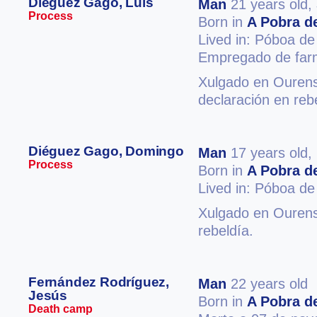
Diéguez Gago, Luis
Man
21 years old,
Process
Born in
A Pobra de
Lived in: Póboa de
Empregado de far
Xulgado en Ourense
declaración en reb
Diéguez Gago, Domingo
Man
17 years old,
Process
Born in
A Pobra de
Lived in: Póboa de
Xulgado en Ourense
rebeldía.
Fernández Rodríguez,
Man
22 years old
Jesús
Born in
A Pobra de
Death camp