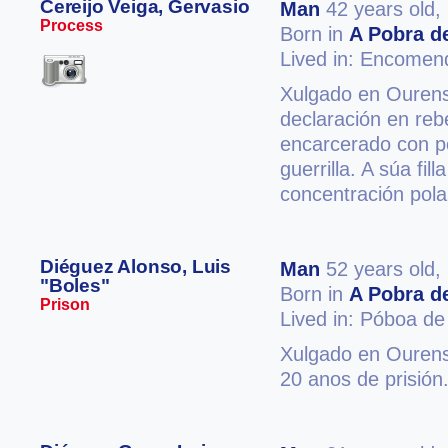
Cereijo Veiga, Gervasio
Man
42 years old,
Process
Born in
A Pobra de
Lived in: Encome
Xulgado en Ourense
declaración en reb
encarcerado con po
guerrilla. A súa fi
concentración pola
Diéguez Alonso, Luis
Man
52 years old,
"Boles"
Born in
A Pobra de
Prison
Lived in: Póboa de
Xulgado en Ourense
20 anos de prisión