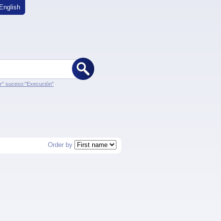
English
er" suceso:"Execución"
Order by