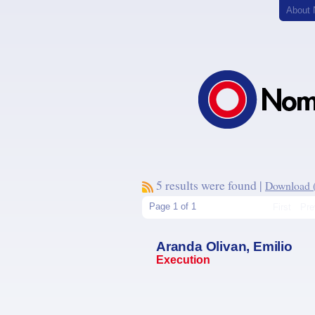
About
5 results were found |
Download (.
Page 1 of 1
First
Pre
Aranda Olivan, Emilio
Execution