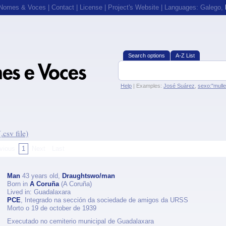
 Nomes & Voces
|
Contact
|
License
|
Project's Website
| Languages:
Galego
,
Search options
A-Z List
Help
| Examples:
José Suárez
,
sexo:"mull
csv file)
vious
1
Next
Last
Man
43 years old,
Draughtswo/man
Born in
A Coruña
(A Coruña)
Lived in: Guadalaxara
PCE
, Integrado na sección da sociedade de amigos da URSS
Morto o 19 de october de 1939
Executado no cemiterio municipal de Guadalaxara