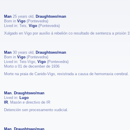
Man
25 years old,
Draughtswo/man
Born in
Vigo
(Pontevedra)
Lived in: Teis,
Vigo
(Pontevedra)
Xulgado en Vigo por auxilio á rebelión co resultado de sentenza a prisión 
Man
30 years old,
Draughtswo/man
Born in
Vigo
(Pontevedra)
Lived in: Teis-Vigo,
Vigo
(Pontevedra)
Morto o 01 de december de 1936
Morte na praia de Canido-Vigo, rexistrada a causa de hemorraxia cerebral.
Man
,
Draughtswo/man
Lived in:
Lugo
IR
, Masón e directivo de IR
Detención sen procesamento xudicial.
Man
,
Draughtswo/man