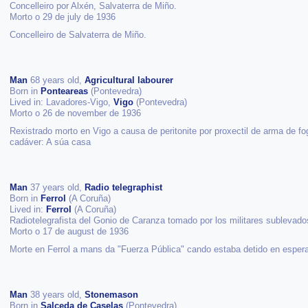
Concelleiro por Alxén, Salvaterra de Miño.
Morto o 29 de july de 1936
Concelleiro de Salvaterra de Miño.
Man
68 years old,
Agricultural labourer
Born in
Ponteareas
(Pontevedra)
Lived in: Lavadores-Vigo,
Vigo
(Pontevedra)
Morto o 26 de november de 1936
Rexistrado morto en Vigo a causa de peritonite por proxectil de arma de fo
cadáver: A súa casa
Man
37 years old,
Radio telegraphist
Born in
Ferrol
(A Coruña)
Lived in:
Ferrol
(A Coruña)
Radiotelegrafista del Gonio de Caranza tomado por los militares sublevado
Morto o 17 de august de 1936
Morte en Ferrol a mans da "Fuerza Pública" cando estaba detido en espera
Man
38 years old,
Stonemason
Born in
Salceda de Caselas
(Pontevedra)