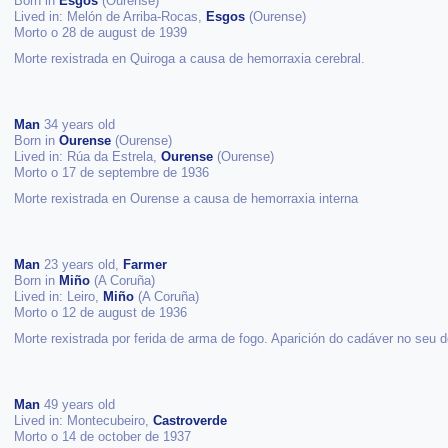
Born in
Esgos
(Ourense)
Lived in: Melón de Arriba-Rocas,
Esgos
(Ourense)
Morto o 28 de august de 1939
Morte rexistrada en Quiroga a causa de hemorraxia cerebral.
Man
34 years old
Born in
Ourense
(Ourense)
Lived in: Rúa da Estrela,
Ourense
(Ourense)
Morto o 17 de septembre de 1936
Morte rexistrada en Ourense a causa de hemorraxia interna
Man
23 years old,
Farmer
Born in
Miño
(A Coruña)
Lived in: Leiro,
Miño
(A Coruña)
Morto o 12 de august de 1936
Morte rexistrada por ferida de arma de fogo. Aparición do cadáver no seu d
Man
49 years old
Lived in: Montecubeiro,
Castroverde
Morto o 14 de october de 1937