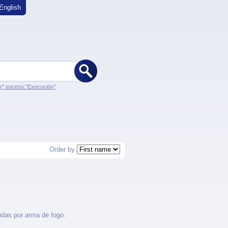
English
er" suceso:"Execución"
Order by
idas por arma de fogo.