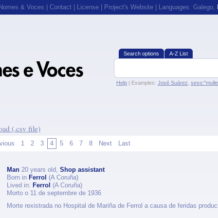
 Nomes & Voces
|
Contact
|
License
|
Project's Website
| Languages:
Galego
,
Search options
A-Z List
Help
| Examples:
José Suárez
,
sexo:"mull
ad (.csv file)
vious
1
2
3
4
5
6
7
8
Next
Last
Man
20 years old,
Shop assistant
Born in
Ferrol
(A Coruña)
Lived in:
Ferrol
(A Coruña)
Morto o 11 de septembre de 1936
Morte rexistrada no Hospital de Mariña de Ferrol a causa de feridas produc