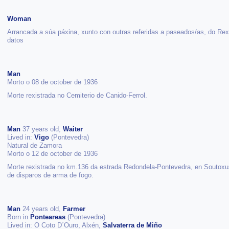
Woman
Arrancada a súa páxina, xunto con outras referidas a paseados/as, do Rex
datos
Man
Morto o 08 de october de 1936
Morte rexistrada no Cemiterio de Canido-Ferrol.
Man
37 years old,
Waiter
Lived in:
Vigo
(Pontevedra)
Natural de Zamora
Morto o 12 de october de 1936
Morte rexistrada no km.136 da estrada Redondela-Pontevedra, en Soutoxu
de disparos de arma de fogo.
Man
24 years old,
Farmer
Born in
Ponteareas
(Pontevedra)
Lived in: O Coto D´Ouro, Alxén,
Salvaterra de Miño