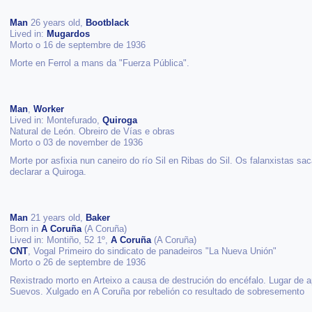
Man
26 years old,
Bootblack
Lived in:
Mugardos
Morto o 16 de septembre de 1936
Morte en Ferrol a mans da "Fuerza Pública".
Man
,
Worker
Lived in: Montefurado,
Quiroga
Natural de León. Obreiro de Vías e obras
Morto o 03 de november de 1936
Morte por asfixia nun caneiro do río Sil en Ribas do Sil. Os falanxistas s
declarar a Quiroga.
Man
21 years old,
Baker
Born in
A Coruña
(A Coruña)
Lived in: Montiño, 52 1º,
A Coruña
(A Coruña)
CNT
, Vogal Primeiro do sindicato de panadeiros "La Nueva Unión"
Morto o 26 de septembre de 1936
Rexistrado morto en Arteixo a causa de destrución do encéfalo. Lugar de a
Suevos. Xulgado en A Coruña por rebelión co resultado de sobresemento