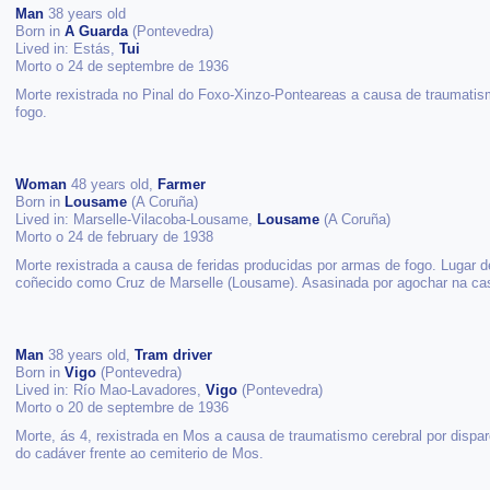
Man
38 years old
Born in
A Guarda
(Pontevedra)
Lived in: Estás,
Tui
Morto o 24 de septembre de 1936
Morte rexistrada no Pinal do Foxo-Xinzo-Ponteareas a causa de traumatis
fogo.
Woman
48 years old,
Farmer
Born in
Lousame
(A Coruña)
Lived in: Marselle-Vilacoba-Lousame,
Lousame
(A Coruña)
Morto o 24 de february de 1938
Morte rexistrada a causa de feridas producidas por armas de fogo. Lugar 
coñecido como Cruz de Marselle (Lousame). Asasinada por agochar na cas
Man
38 years old,
Tram driver
Born in
Vigo
(Pontevedra)
Lived in: Río Mao-Lavadores,
Vigo
(Pontevedra)
Morto o 20 de septembre de 1936
Morte, ás 4, rexistrada en Mos a causa de traumatismo cerebral por dispar
do cadáver frente ao cemiterio de Mos.