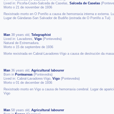
Lived in: Picoña-Couto-Salceda de Caselas,
Salceda de Caselas
(Ponteve
Morto o 21 de november de 1936
Rexistrado morto en O Porriño a causa de hemorraxia interna e externa. Lu
Lugar de Gándaras-San Salvador de Budiño (estrada de O Porriño a Tui)
Man
38 years old,
Telegraphist
Lived in: Lavadores,
Vigo
(Pontevedra)
Natural de Estremadura.
Morto o 15 de septembre de 1936
Morte rexistrada en Cabral-Lavadores-Vigo a causa de destrución da masa 
Man
36 years old,
Agricultural labourer
Born in
Ponteareas
(Pontevedra)
Lived in: Cabral-Lavadores-Vigo,
Vigo
(Pontevedra)
Morto o 01 de december de 1936
Rexistrado morto en Vigo a causa de hemorraxia cerebral. Lugar de aparic
Vigo
Man
58 years old,
Agricultural labourer