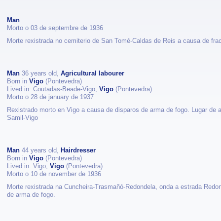
Man
Morto o 03 de septembre de 1936
Morte rexistrada no cemiterio de San Tomé-Caldas de Reis a causa de fra
Man
36 years old,
Agricultural labourer
Born in
Vigo
(Pontevedra)
Lived in: Coutadas-Beade-Vigo,
Vigo
(Pontevedra)
Morto o 28 de january de 1937
Rexistrado morto en Vigo a causa de disparos de arma de fogo. Lugar de a
Samil-Vigo
Man
44 years old,
Hairdresser
Born in
Vigo
(Pontevedra)
Lived in: Vigo,
Vigo
(Pontevedra)
Morto o 10 de november de 1936
Morte rexistrada na Cuncheira-Trasmañó-Redondela, onda a estrada Redon
de arma de fogo.