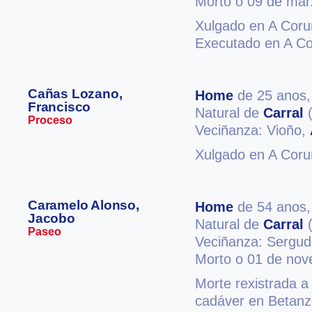
Morto o 09 de mar
Xulgado en A Coru
Executado en A C
Cañas Lozano,
Home
de 25 anos
Francisco
Natural de
Carral
(
Proceso
Veciñanza: Vioño,
Xulgado en A Coru
Caramelo Alonso,
Home
de 54 anos
Jacobo
Natural de
Carral
(
Paseo
Veciñanza: Sergu
Morto o 01 de no
Morte rexistrada a
cadáver en Betanz