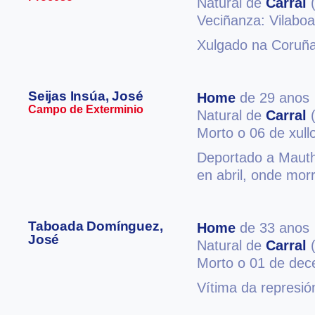
Natural de
Carral
(
Veciñanza: Vilaboa
Xulgado na Coruña
Seijas Insúa, José
Home
de 29 anos
Campo de Exterminio
Natural de
Carral
(
Morto o 06 de xull
Deportado a Mauth
en abril, onde mor
Taboada Domínguez,
Home
de 33 anos
José
Natural de
Carral
(
Morto o 01 de de
Vítima da represió