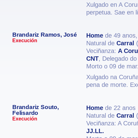
Xulgado en A Coruñ
perpetua. Sae en l
Brandariz Ramos, José
Home
de 49 anos
Execución
Natural de
Carral
(
Veciñanza:
A Cor
CNT
, Delegado do 
Morto o 09 de mar
Xulgado na Coruña 
pena de morte. Ex
Brandariz Souto,
Home
de 22 anos
Felisardo
Natural de
Carral
(
Execución
Veciñanza: A Coru
JJ.LL.