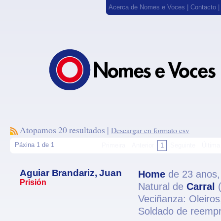
Acerca de Nomes e Voces
|
Contacto
Atopamos 20 resultados |
Descargar en formato csv
Páxina 1 de 1
Primeira
Anterior
1
Seguinte
Última
Aguiar Brandariz, Juan
Home
de 23 anos
Prisión
Natural de
Carral
(
Veciñanza: Oleiro
Soldado de reempr