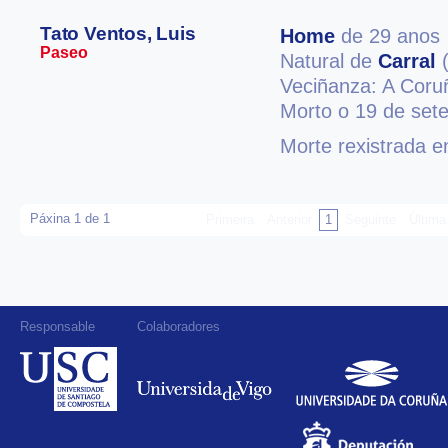
Tato Ventos, Luis
Home
de 29 anos
Paseo
Natural de
Carral
(
Veciñanza: A Coru
Morto o 19 de set
Morte rexistrada 
Páxina 1 de 1
Primeira
Anterior
1
Seguinte
Última
Responsable
Colaboradores