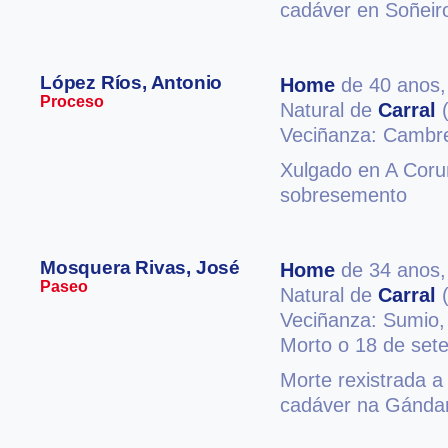
cadáver en Soñeir
López Ríos, Antonio
Home
de 40 anos
Proceso
Natural de
Carral
(
Veciñanza: Cambr
Xulgado en A Coruñ
sobresemento
Mosquera Rivas, José
Home
de 34 anos
Paseo
Natural de
Carral
(
Veciñanza: Sumio
Morto o 18 de set
Morte rexistrada a
cadáver na Gándar