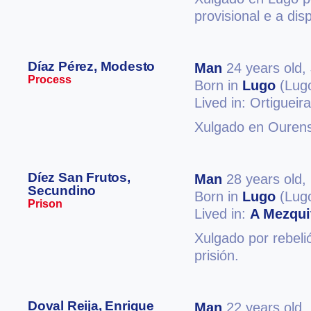
provisional e a dis
Díaz Pérez, Modesto
Man
24 years old,
Process
Born in
Lugo
(Lug
Lived in: Ortigueir
Xulgado en Ourens
Díez San Frutos,
Man
28 years old,
Secundino
Born in
Lugo
(Lug
Prison
Lived in:
A Mezqui
Xulgado por rebeli
prisión.
Doval Reija, Enrique
Man
22 years old