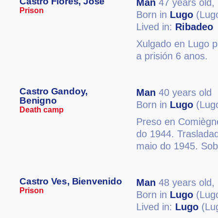
Castro Flores, José
Man
47 years old,
Prison
Born in
Lugo
(Lug
Lived in:
Ribadeo
Xulgado en Lugo po
a prisión 6 anos.
Castro Gandoy,
Man
40 years old
Benigno
Born in
Lugo
(Lug
Death camp
Preso en Comiègn
do 1944. Traslada
maio do 1945. Sobr
Castro Ves, Bienvenido
Man
48 years old,
Prison
Born in
Lugo
(Lug
Lived in:
Lugo
(Lu