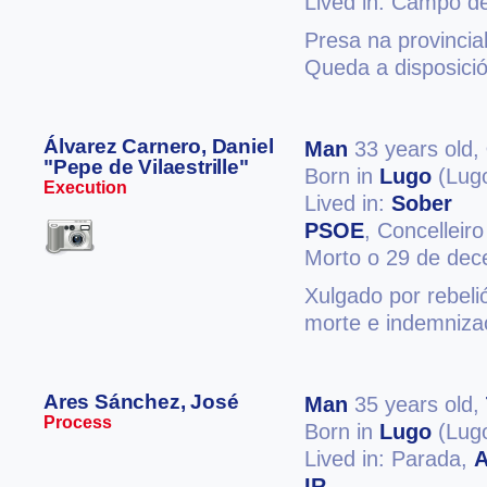
Lived in: Campo de 
Presa na provincia
Queda a disposici
Álvarez Carnero, Daniel
Man
33 years old,
"Pepe de Vilaestrille"
Born in
Lugo
(Lug
Execution
Lived in:
Sober
PSOE
, Concelleiro
Morto o 29 de de
Xulgado por rebeli
morte e indemniza
Ares Sánchez, José
Man
35 years old,
Process
Born in
Lugo
(Lug
Lived in: Parada,
A
IR