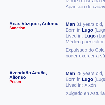
Morte rexistrada e
Aparición do cadá
Arias Vázquez, Antonio
Man
31 years old,
Sanction
Born in
Lugo
(Lug
Lived in:
Lugo
(Lu
Médico puericultor
Expulsado do Cole
poder exercer a sú
Avendaño Acuña,
Man
28 years old,
Alfonso
Born in
Lugo
(Lug
Prison
Lived in: Xixón
Xulgado en Asturia