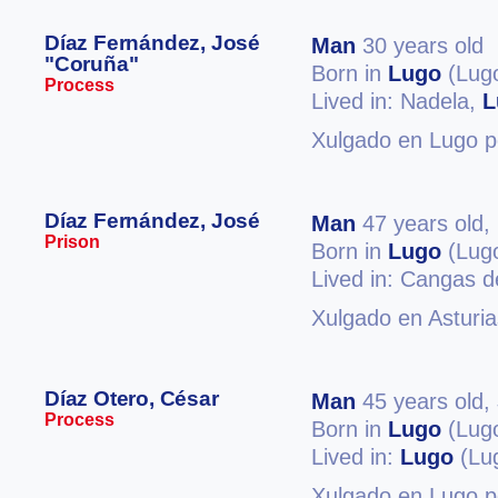
Díaz Fernández, José
Man
30 years old
"Coruña"
Born in
Lugo
(Lug
Process
Lived in: Nadela,
L
Xulgado en Lugo po
Díaz Fernández, José
Man
47 years old,
Prison
Born in
Lugo
(Lug
Lived in: Cangas 
Xulgado en Asturia
Díaz Otero, César
Man
45 years old,
Process
Born in
Lugo
(Lug
Lived in:
Lugo
(Lu
Xulgado en Lugo p