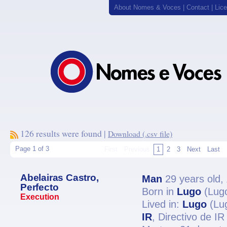
About Nomes & Voces
|
Contact
|
Lic
126 results were found |
Download (.csv file)
Page 1 of 3
First
Previous
1
2
3
Next
Last
Abelairas Castro,
Man
29 years old,
Perfecto
Born in
Lugo
(Lug
Execution
Lived in:
Lugo
(Lu
IR
, Directivo de I