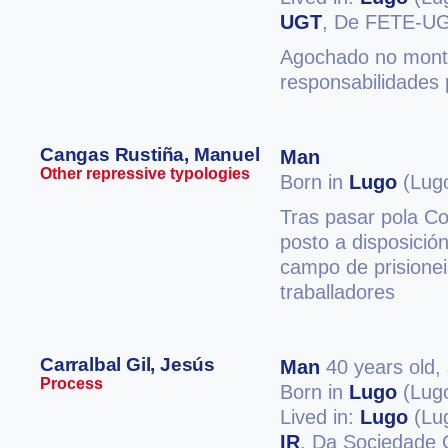
UGT
, De FETE-U
Agochado no monte
responsabilidades p
Cangas Rustiña, Manuel
Man
Other repressive typologies
Born in
Lugo
(Lug
Tras pasar pola Co
posto a disposició
campo de prisionei
traballadores
Carralbal Gil, Jesús
Man
40 years old,
Process
Born in
Lugo
(Lug
Lived in:
Lugo
(Lu
IR
, Da Sociedade O