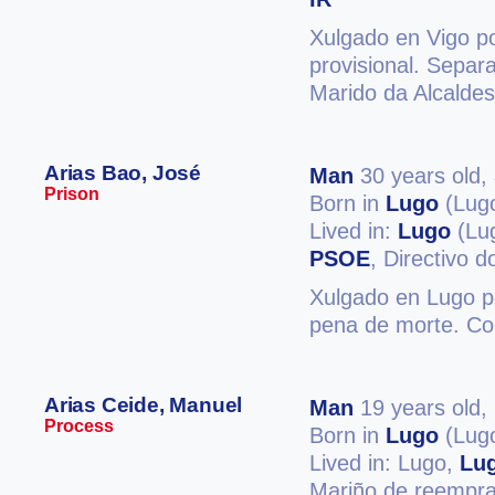
Xulgado en Vigo po
provisional. Separ
Marido da Alcalde
Arias Bao, José
Man
30 years old,
Prison
Born in
Lugo
(Lug
Lived in:
Lugo
(Lu
PSOE
, Directivo
Xulgado en Lugo po
pena de morte. Co
Arias Ceide, Manuel
Man
19 years old,
Process
Born in
Lugo
(Lug
Lived in: Lugo,
Lu
Mariño de reempra