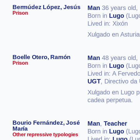
Bermúdez López, Jesús
Man
36 years old,
Prison
Born in
Lugo
(Lug
Lived in: Xixón
Xulgado en Asturia
Boelle Otero, Ramón
Man
48 years old,
Prison
Born in
Lugo
(Lug
Lived in: A Ferved
UGT
, Directivo d
Xulgado en Lugo po
cadea perpetua.
Bourio Fernández, José
Man
,
Teacher
María
Born in
Lugo
(Lug
Other repressive typologies
Lived in:
Lugo
(Lu