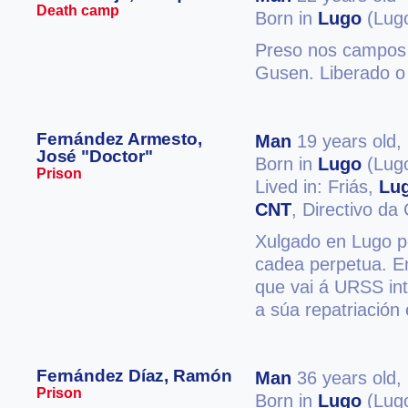
Death camp
Born in
Lugo
(Lug
Preso nos campos 
Gusen. Liberado o
Fernández Armesto,
Man
19 years old,
José "Doctor"
Born in
Lugo
(Lug
Prison
Lived in: Friás,
Lu
CNT
, Directivo d
Xulgado en Lugo po
cadea perpetua. E
que vai á URSS int
a súa repatriación
Fernández Díaz, Ramón
Man
36 years old,
Prison
Born in
Lugo
(Lug